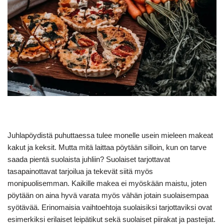
Juhlapöydistä puhuttaessa tulee monelle usein mieleen makeat
kakut ja keksit. Mutta mitä laittaa pöytään silloin, kun on tarve
saada pientä suolaista juhliin? Suolaiset tarjottavat
tasapainottavat tarjoilua ja tekevät siitä myös
monipuolisemman. Kaikille makea ei myöskään maistu, joten
pöytään on aina hyvä varata myös vähän jotain suolaisempaa
syötävää. Erinomaisia vaihtoehtoja suolaisiksi tarjottaviksi ovat
esimerkiksi erilaiset leipätikut sekä suolaiset piirakat ja pasteijat.