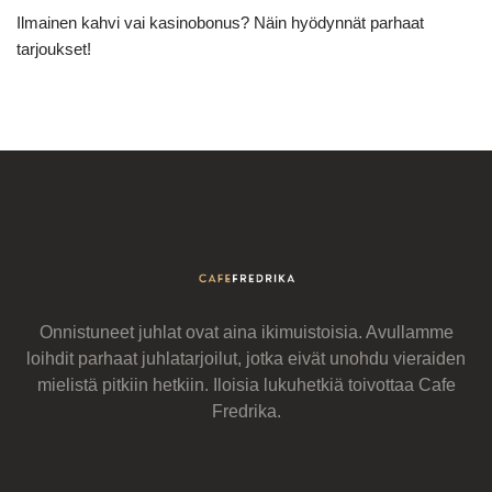
Ilmainen kahvi vai kasinobonus? Näin hyödynnät parhaat
tarjoukset!
Onnistuneet juhlat ovat aina ikimuistoisia. Avullamme
loihdit parhaat juhlatarjoilut, jotka eivät unohdu vieraiden
mielistä pitkiin hetkiin. Iloisia lukuhetkiä toivottaa Cafe
Fredrika.