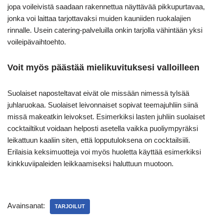
jopa voileivistä saadaan rakennettua näyttävää pikkupurtavaa,
jonka voi laittaa tarjottavaksi muiden kauniiden ruokalajien
rinnalle. Usein catering-palveluilla onkin tarjolla vähintään yksi
voileipävaihtoehto.
Voit myös päästää mielikuvituksesi valloilleen
Suolaiset naposteltavat eivät ole missään nimessä tylsää
juhlaruokaa. Suolaiset leivonnaiset sopivat teemajuhliin siinä
missä makeatkin leivokset. Esimerkiksi lasten juhliin suolaiset
cocktailtikut voidaan helposti asetella vaikka puoliympyräksi
leikattuun kaaliin siten, että lopputuloksena on cocktailsiili.
Erilaisia keksimuotteja voi myös huoletta käyttää esimerkiksi
kinkkuviipaleiden leikkaamiseksi haluttuun muotoon.
Avainsanat:
TARJOILUT