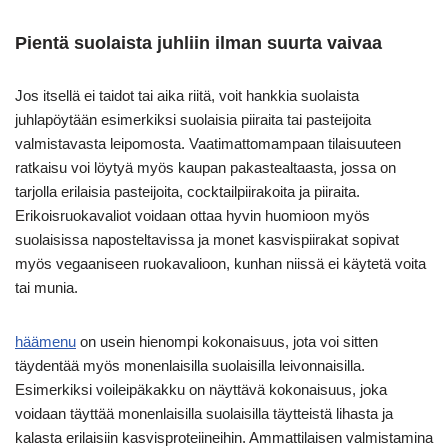
Pientä suolaista juhliin ilman suurta vaivaa
Jos itsellä ei taidot tai aika riitä, voit hankkia suolaista
juhlapöytään esimerkiksi suolaisia piiraita tai pasteijoita
valmistavasta leipomosta. Vaatimattomampaan tilaisuuteen
ratkaisu voi löytyä myös kaupan pakastealtaasta, jossa on
tarjolla erilaisia pasteijoita, cocktailpiirakoita ja piiraita.
Erikoisruokavaliot voidaan ottaa hyvin huomioon myös
suolaisissa naposteltavissa ja monet kasvispiirakat sopivat
myös vegaaniseen ruokavalioon, kunhan niissä ei käytetä voita
tai munia.
häämenu
on usein hienompi kokonaisuus, jota voi sitten
täydentää myös monenlaisilla suolaisilla leivonnaisilla.
Esimerkiksi voileipäkakku on näyttävä kokonaisuus, joka
voidaan täyttää monenlaisilla suolaisilla täytteistä lihasta ja
kalasta erilaisiin kasvisproteiineihin. Ammattilaisen valmistamina