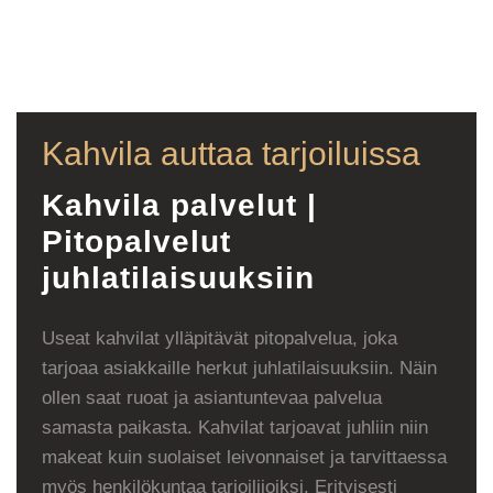
Kahvila auttaa tarjoiluissa
Kahvila palvelut |
Pitopalvelut
juhlatilaisuuksiin
Useat kahvilat ylläpitävät pitopalvelua, joka
tarjoaa asiakkaille herkut juhlatilaisuuksiin. Näin
ollen saat ruoat ja asiantuntevaa palvelua
samasta paikasta. Kahvilat tarjoavat juhliin niin
makeat kuin suolaiset leivonnaiset ja tarvittaessa
myös henkilökuntaa tarjoilijoiksi. Erityisesti