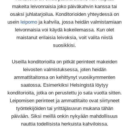
makeita leivonnaisia joko päiväkahvin kanssa tai
osaksi juhlatarjoilua. Konditorioiden yhteydessä on
usein
leipomo
ja kahvila, jossa heidän valmistamiaan
leivonnaisia voi käydä kokeilemassa. Kun olet
maistanut erilaisia leivoksia, voit valita niistä
suosikkisi.
Useilla konditorioilla on pitkät perinteet makeiden
leivosten valmistuksessa, joten heidän
ammattitaitonsa on kehittynyt vuosikymmenten
saatossa. Esimerkiksi Helsingistä löytyy
konditorioita, jotka on perustettu jo sata vuotta sitten.
Leipomisen perinteet ja ammattitaito ovat siirtyneet
työntekijöiden tai yrittäjäsuvun mukana tähän
päivään. Siksi meillä onkin nykyään mahdollisuus
nauttia todellisista herkuista kahviloissa.