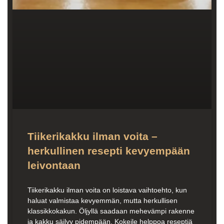
Tiikerikakku ilman voita –
herkullinen resepti kevyempään
leivontaan
Tiikerikakku ilman voita on loistava vaihtoehto, kun
haluat valmistaa kevyemmän, mutta herkullisen
klassikkokakun. Öljyllä saadaan mehevämpi rakenne
ja kakku säilyy pidempään. Kokeile helppoa reseptiä