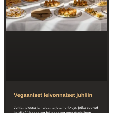
Vegaaniset leivonnaiset juhliin
Juhlat tulossa ja haluat tarjota herkkuja, jotka sopivat
kaikille? Vegaaniset leivonnaiset ovat täydellinen