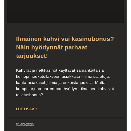
Ilmainen kahvi vai kasinobonus?
Näin hyödynnät parhaat
tarjoukset!
Kahvilat ja nettikasinot käyttävät samankaltaisia
keinoja houkutellakseen asiakkaita – ilmaisia etuja,
kanta-asiakasohjelmia ja erikoistarjouksia. Mutta
kumpi tarjoaa paremman hyödyn: -ilmainen kahvi vai
talletusbonus?
LUE LISÄÄ »
01/03/2025