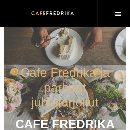
Siirry
suoraan
sisältöön
Cafe Fredrika ja
parhaat
juhlatarjoilut
CAFE FREDRIKA