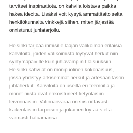
tarvitset inspiraatiota, on kahvila loistava paikka
hakea ideoita. Lisäksi voit kysyä ammattitaitoiselta
henkilökunnalta vinkkejä siihen, miten järjestää
onnistunut juhlatarjoilu.
Helsinki tarjoaa ihmisille laajan valikoiman erilaisia
kahviloita, joiden valikoimista löytyvät herkut niin
syntymäpäiville kuin juhlavampiin tilaisuuksiin.
Helsinki kahvilat on monipuolinen kokonaisuus,
jossa yhdistyy arkisemmat herkut ja artesaanitason
juhlaherkut. Kahviloita on useilla eri teemoilla ja
monet niistä ovat erikoistuneet tietynlaisiin
leivonnaisiin. Valinnanvaraa on siis riittävästi
kaikenlaisiin tarpeisiin ja jokainen löytää sieltä
varmasti haluamansa.