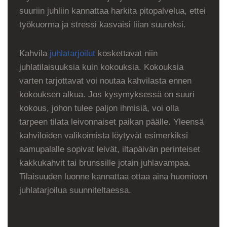
suuriin juhliin kannattaa harkita pitopalvelua, ettei
työkuorma ja stressi kasvaisi liian suureksi.
Kahvila
juhlatarjoilut
koskettavat niin
juhlatilaisuuksia kuin kokouksia. Kokouksia
varten tarjottavat voi noutaa kahvilasta ennen
kokouksen alkua. Jos kysymyksessä on suuri
kokous, johon tulee paljon ihmisiä, voi olla
tarpeen tilata leivonnaiset paikan päälle. Yleensä
kahviloiden valikoimista löytyvät esimerkiksi
aamupalalle sopivat leivät, iltapäivän perinteiset
kakkukahvit tai brunssille jotain juhlavampaa.
Tilaisuuden luonne kannattaa ottaa aina huomioon
juhlatarjoilua suunniteltaessa.