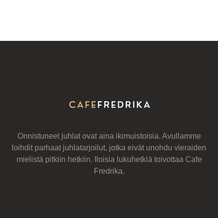
Onnistuneet juhlat ovat aina ikimuistoisia. Avullamme
loihdit parhaat juhlatarjoilut, jotka eivät unohdu vieraiden
mielistä pitkiin hetkiin. Iloisia lukuhetkiä toivottaa Cafe
Fredrika.